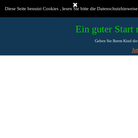
Direkt zum Seiteninhalt
Willkommen
Diese Seite benutzt Cookies , lesen Sie bitte die Datenschutzhinweise
Ein guter Start 
Geben Sie Ihrem Kind die 
Je