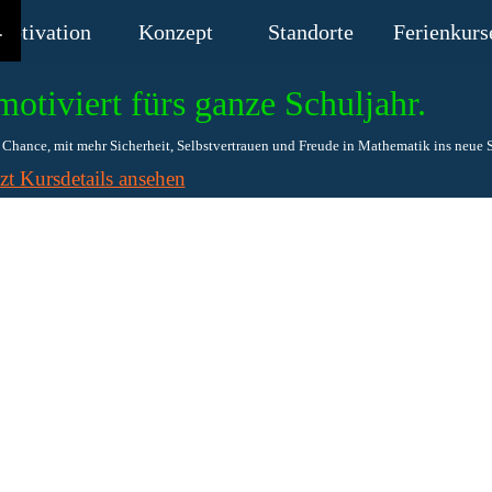
Menü überspringen
Motivation
Konzept
▼
Standorte
▼
Ferienkurs
▼
.
motiviert fürs ganze Schuljahr.
Chance, mit mehr Sicherheit, Selbstvertrauen und Freude in Mathematik ins neue Sc
tzt Kursdetails ansehen