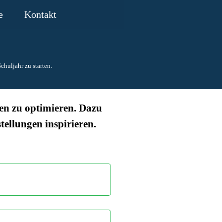
e
Kontakt
▼
▼
huljahr zu starten.
ten zu optimieren. Dazu
ellungen inspirieren.