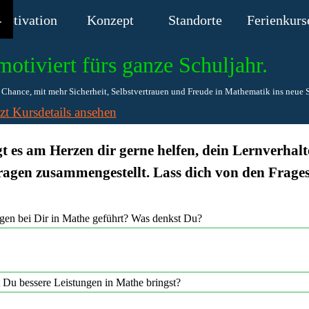
Menü überspringen
Motivation
Konzept
▼
Standorte
▼
Ferienkurs
▼
.
motiviert fürs ganze Schuljahr.
Chance, mit mehr Sicherheit, Selbstvertrauen und Freude in Mathematik ins neue Sc
tzt Kursdetails ansehen
egt es am Herzen dir gerne helfen, dein Lernverhal
ragen zusammengestellt. Lass dich von den Fragest
ngen bei Dir in Mathe geführt? Was denkst Du?
 Du bessere Leistungen in Mathe bringst?