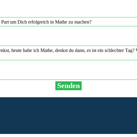
er Part um Dich erfolgreich in Mathe zu machen?
kst, heute habe ich Mathe, denkst du dann, es ist ein schlechter Tag?
nt, verschließt man sich davor. Das wirkt sich dann als Lernblockade a