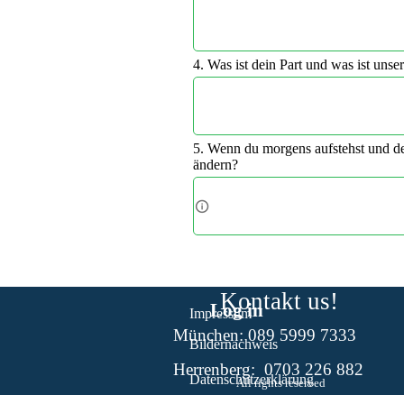
4. Was ist dein Part und was ist uns
5. Wenn du morgens aufstehst und den
ändern?
Info: Wenn man etwas innerlich ableh
Kontakt us!
Log in
Impressum
München:
089 5999 7333
Bildernachweis
Herrenberg: 0703 226 882
Datenschutzerklärung
All rights reserved
Zurück zum Seiteninhalt