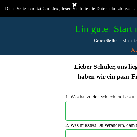
Direkt zum Seiteninhalt
Willkommen
Diese Seite benutzt Cookies , lesen Sie bitte die Datenschutzhinweise
Ein guter Start 
Geben Sie Ihrem Kind die 
Je
Lieber Schüler, uns li
haben wir ein paar F
1. Was hat zu den schlechten Leistu
2. Was müsstest Du verändern, damit