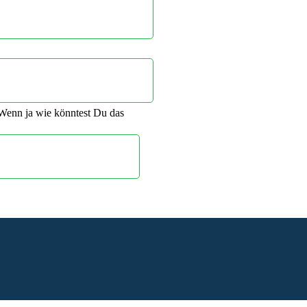
 Wenn ja wie könntest Du das
us. Die Folge ist, du musst noch mehr Zeit in Mathe investieren.